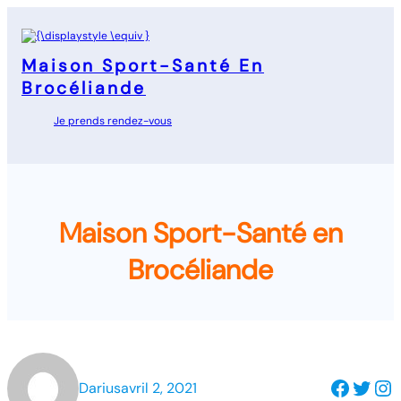
Aller
au
contenu
Maison Sport-Santé En
Brocéliande
Je prends rendez-vous
Maison Sport-Santé en
Brocéliande
Facebook
Twitter
Instagram
Darius
avril 2, 2021